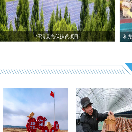
汪清县光伏扶贫项目
和