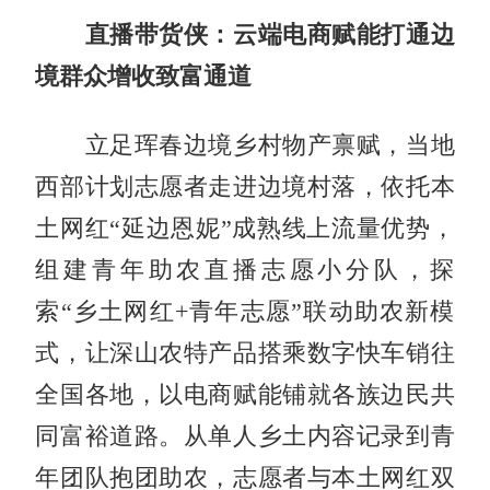
直播带货侠：云端电商赋能打通边
境群众增收致富通道
立足珲春边境乡村物产禀赋，当地
西部计划志愿者走进边境村落，依托本
土网红“延边恩妮”成熟线上流量优势，
组建青年助农直播志愿小分队，探
索“乡土网红+青年志愿”联动助农新模
式，让深山农特产品搭乘数字快车销往
全国各地，以电商赋能铺就各族边民共
同富裕道路。从单人乡土内容记录到青
年团队抱团助农，志愿者与本土网红双