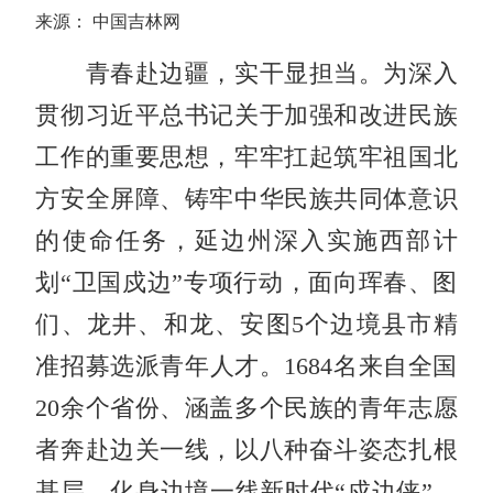
来源： 中国吉林网
青春赴边疆，实干显担当。为深入
贯彻习近平总书记关于加强和改进民族
工作的重要思想，牢牢扛起筑牢祖国北
方安全屏障、铸牢中华民族共同体意识
的使命任务，延边州深入实施西部计
划“卫国戍边”专项行动，面向珲春、图
们、龙井、和龙、安图5个边境县市精
准招募选派青年人才。1684名来自全国
20余个省份、涵盖多个民族的青年志愿
者奔赴边关一线，以八种奋斗姿态扎根
基层、化身边境一线新时代“戍边侠”，