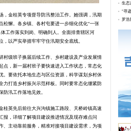
，金桂英专项督导防汛整治工作。她强调，汛期
点松懈。各乡镇、各村屯要进一步细化优化“一张
具体工作落实到岗、明确到人。全面排查辖区河
位，以严实举措牢牢守住汛期安全底线。
村级班子换届后续工作、乡村建设及产业发展情
起点，新一届村班子要快速进入工作状态，常态化
优。要依托本地生态与区位资源，科学谋划乡村休
全力打造乡村振兴示范样板。同时要常态化绷紧防
保防汛工作落地见效。
桂英先后前往大兴沟镇施工路段、天桥岭镇高速
汇报，详细了解项目建设推进情况及现存难点问
作、主动靠前服务，精准对接项目建设需求，为项